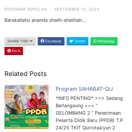
PROGRAM SEKOLAH
·
SEPTEMBER 12, 2023
Barakallahu ananda shalih-shalihah…
SHARE THIS
Facebook
Twitter
WhatsApp
Pin It
Related Posts
Program SAHABAT-QU
*INFO PENTING* >>> Sedang
Berlangsung <<< ”
GELOMBANG 2 ” Penerimaan
Peserta Didik Baru (PPDB) T.P.
24/25 TKIT Qurrotaa’yun 2