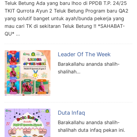
Teluk Betung Ada yang baru lhoo di PPDB T.P. 24/25
TKIT Qurrota A’yun 2 Teluk Betung Program baru QA2
yang solutif banget untuk ayah/bunda pekerja yang
mau cari TK di sekitaran Teluk Betung ‼️ *SAHABAT-
QU* …
Leader Of The Week
Barakallahu ananda shalih-
shalihah…
Duta Infaq
Barakallahu ananda shalih-
shalihah duta infaq pekan ini.