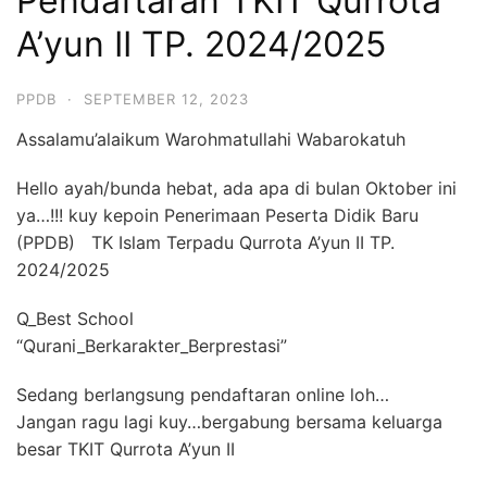
Pendaftaran TKIT Qurrota
A’yun II TP. 2024/2025
PPDB
·
SEPTEMBER 12, 2023
Assalamu’alaikum Warohmatullahi Wabarokatuh
Hello ayah/bunda hebat, ada apa di bulan Oktober ini
ya…!!! kuy kepoin Penerimaan Peserta Didik Baru
(PPDB) TK Islam Terpadu Qurrota A’yun II TP.
2024/2025
Q_Best School
“Qurani_Berkarakter_Berprestasi”
Sedang berlangsung pendaftaran online loh…
Jangan ragu lagi kuy…bergabung bersama keluarga
besar TKIT Qurrota A’yun II