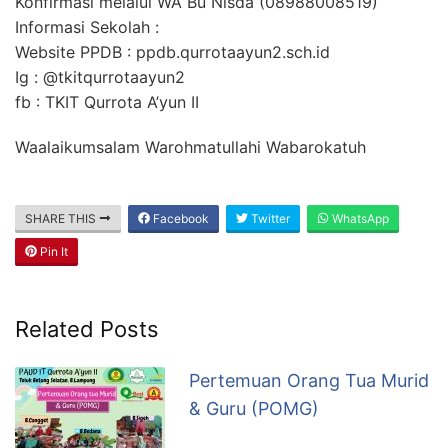
Konfirmasi melalui WA Bu Nisda (08988008519)
Informasi Sekolah :
Website PPDB : ppdb.qurrotaayun2.sch.id
Ig : @tkitqurrotaayun2
fb : TKIT Qurrota A’yun II
Waalaikumsalam Warohmatullahi Wabarokatuh
SHARE THIS
Facebook
Twitter
WhatsApp
Pin It
Related Posts
Pertemuan Orang Tua Murid
& Guru (POMG)